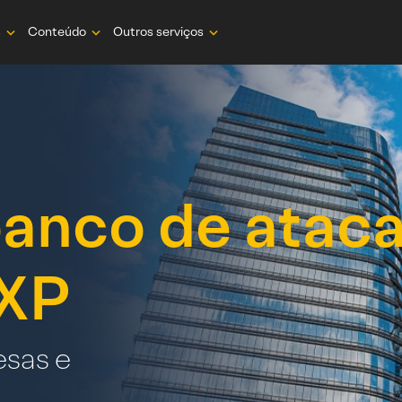
s
Conteúdo
Outros serviços
banco de atac
 XP
esas e