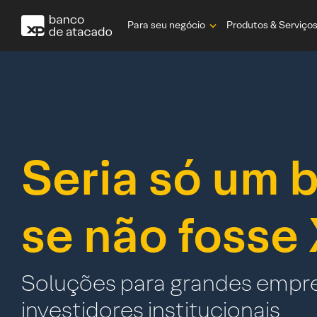
Skip
to
Para seu negócio
Produtos & Serviço
content
Seria só um 
se não fosse
Soluções para grandes empr
investidores institucionais