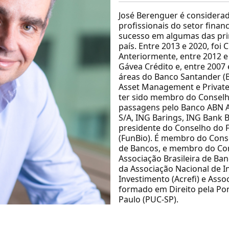
José Berenguer é considera
profissionais do setor financ
sucesso em algumas das prin
país. Entre 2013 e 2020, foi 
Anteriormente, entre 2012 e
Gávea Crédito e, entre 2007
áreas do Banco Santander (
Asset Management e Private 
ter sido membro do Conselh
passagens pelo Banco ABN A
S/A, ING Barings, ING Bank B
presidente do Conselho do F
(FunBio). É membro do Conse
de Bancos, e membro do Con
Associação Brasileira de Ban
da Associação Nacional de In
Investimento (Acrefi) e Asso
formado em Direito pela Pont
Paulo (PUC-SP).