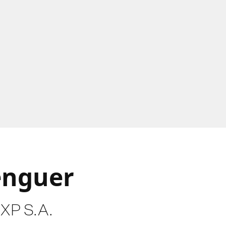
enguer
XP S.A.